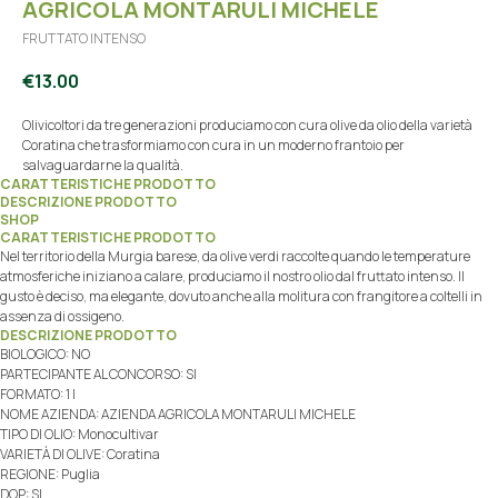
AGRICOLA MONTARULI MICHELE
FRUTTATO INTENSO
€
13.00
Olivicoltori da tre generazioni produciamo con cura olive da olio della varietà
Coratina che trasformiamo con cura in un moderno frantoio per
salvaguardarne la qualità.
CARATTERISTICHE PRODOTTO
DESCRIZIONE PRODOTTO
SHOP
CARATTERISTICHE PRODOTTO
Nel territorio della Murgia barese, da olive verdi raccolte quando le temperature
atmosferiche iniziano a calare, produciamo il nostro olio dal fruttato intenso. Il
gusto è deciso, ma elegante, dovuto anche alla molitura con frangitore a coltelli in
assenza di ossigeno.
DESCRIZIONE PRODOTTO
BIOLOGICO: NO
PARTECIPANTE AL CONCORSO: SI
FORMATO: 1 l
NOME AZIENDA: AZIENDA AGRICOLA MONTARULI MICHELE
TIPO DI OLIO: Monocultivar
VARIETÀ DI OLIVE: Coratina
REGIONE: Puglia
DOP: SI