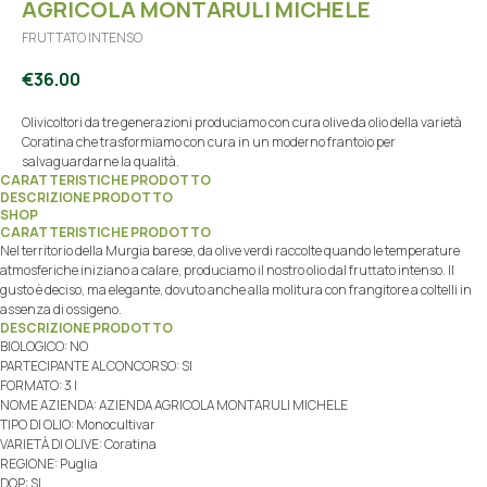
AGRICOLA MONTARULI MICHELE
FRUTTATO INTENSO
€
36.00
Olivicoltori da tre generazioni produciamo con cura olive da olio della varietà
Coratina che trasformiamo con cura in un moderno frantoio per
salvaguardarne la qualità.
CARATTERISTICHE PRODOTTO
DESCRIZIONE PRODOTTO
SHOP
CARATTERISTICHE PRODOTTO
Nel territorio della Murgia barese, da olive verdi raccolte quando le temperature
atmosferiche iniziano a calare, produciamo il nostro olio dal fruttato intenso. Il
gusto è deciso, ma elegante, dovuto anche alla molitura con frangitore a coltelli in
assenza di ossigeno.
DESCRIZIONE PRODOTTO
BIOLOGICO: NO
PARTECIPANTE AL CONCORSO: SI
FORMATO: 3 l
NOME AZIENDA: AZIENDA AGRICOLA MONTARULI MICHELE
TIPO DI OLIO: Monocultivar
VARIETÀ DI OLIVE: Coratina
REGIONE: Puglia
DOP: SI