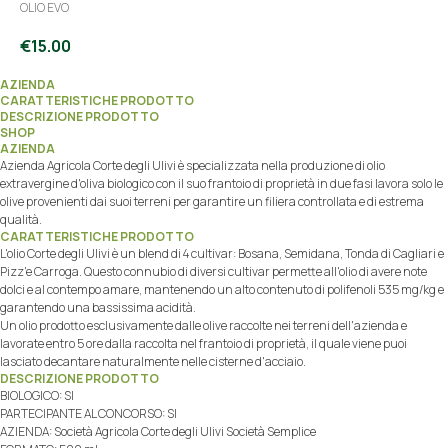
OLIO EVO
€
15.00
AZIENDA
CARATTERISTICHE PRODOTTO
DESCRIZIONE PRODOTTO
SHOP
AZIENDA
Azienda Agricola Corte degli Ulivi è specializzata nella produzione di olio
extravergine d'oliva biologico con il suo frantoio di proprietà in due fasi lavora solo le
olive provenienti dai suoi terreni per garantire un filiera controllata e di estrema
qualità.
CARATTERISTICHE PRODOTTO
L'olio Corte degli Ulivi è un blend di 4 cultivar: Bosana, Semidana, Tonda di Cagliari e
Pizz'e Carroga. Questo connubio di diversi cultivar permette all'olio di avere note
dolci e al contempo amare, mantenendo un alto contenuto di polifenoli 535 mg/kg e
garantendo una bassissima acidità.
Un olio prodotto esclusivamente dalle olive raccolte nei terreni dell'azienda e
lavorate entro 5 ore dalla raccolta nel frantoio di proprietà, il quale viene puoi
lasciato decantare naturalmente nelle cisterne d'acciaio.
DESCRIZIONE PRODOTTO
BIOLOGICO: SI
PARTECIPANTE AL CONCORSO: SI
AZIENDA: Società Agricola Corte degli Ulivi Società Semplice