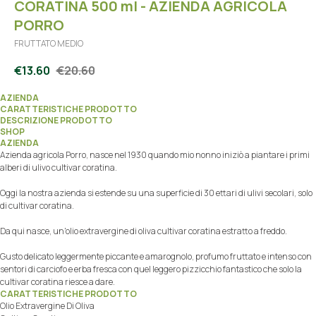
CORATINA 500 ml - AZIENDA AGRICOLA
PORRO
FRUTTATO MEDIO
€
13.60
€
20.60
AZIENDA
CARATTERISTICHE PRODOTTO
DESCRIZIONE PRODOTTO
SHOP
AZIENDA
Azienda agricola Porro, nasce nel 1930 quando mio nonno iniziò a piantare i primi
alberi di ulivo cultivar coratina.
Oggi la nostra azienda si estende su una superficie di 30 ettari di ulivi secolari, solo
di cultivar coratina.
Da qui nasce, un'olio extravergine di oliva cultivar coratina estratto a freddo.
Gusto delicato leggermente piccante e amarognolo, profumo fruttato e intenso con
sentori di carciofo e erba fresca con quel leggero pizzicchio fantastico che solo la
cultivar coratina riesce a dare.
CARATTERISTICHE PRODOTTO
Olio Extravergine Di Oliva