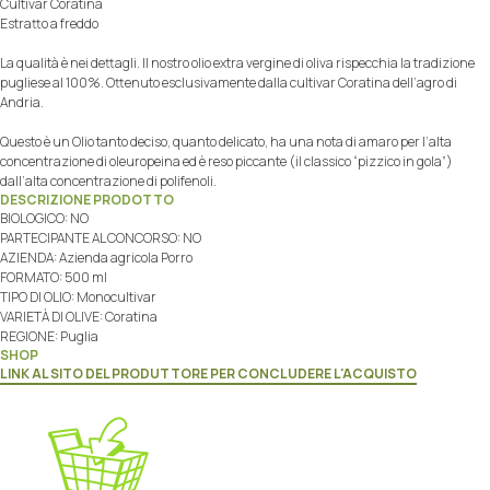
Cultivar Coratina
Estratto a freddo
La qualità è nei dettagli. Il nostro olio extra vergine di oliva rispecchia la tradizione
pugliese al 100%. Ottenuto esclusivamente dalla cultivar Coratina dell’agro di
Andria.
Questo è un Olio tanto deciso, quanto delicato, ha una nota di amaro per l’alta
concentrazione di oleuropeina ed è reso piccante (il classico “pizzico in gola”)
dall’alta concentrazione di polifenoli.
DESCRIZIONE PRODOTTO
BIOLOGICO: NO
PARTECIPANTE AL CONCORSO: NO
AZIENDA: Azienda agricola Porro
FORMATO: 500 ml
TIPO DI OLIO: Monocultivar
VARIETÀ DI OLIVE: Coratina
REGIONE: Puglia
SHOP
LINK AL SITO DEL PRODUTTORE PER CONCLUDERE L'ACQUISTO