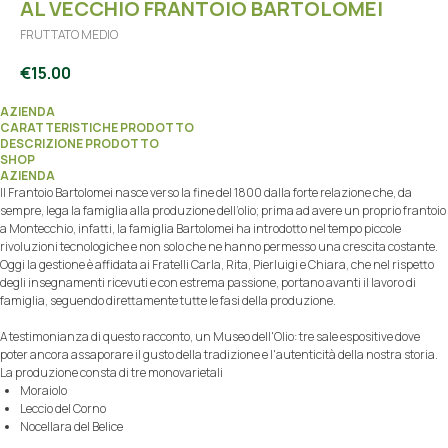
AL VECCHIO FRANTOIO BARTOLOMEI
FRUTTATO MEDIO
€
15.00
AZIENDA
CARATTERISTICHE PRODOTTO
DESCRIZIONE PRODOTTO
SHOP
AZIENDA
Il Frantoio Bartolomei nasce verso la fine del 1800 dalla forte relazione che, da
sempre, lega la famiglia alla produzione dell’olio; prima ad avere un proprio frantoio
a Montecchio, infatti, la famiglia Bartolomei ha introdotto nel tempo piccole
rivoluzioni tecnologiche e non solo che ne hanno permesso una crescita costante.
Oggi la gestione è affidata ai Fratelli Carla, Rita, Pierluigi e Chiara, che nel rispetto
degli insegnamenti ricevuti e con estrema passione, portano avanti il lavoro di
famiglia, seguendo direttamente tutte le fasi della produzione.
A testimonianza di questo racconto, un Museo dell'Olio: tre sale espositive dove
poter ancora assaporare il gusto della tradizione e l'autenticità della nostra storia.
La produzione consta di tre monovarietali
Moraiolo
Leccio del Corno
Nocellara del Belice