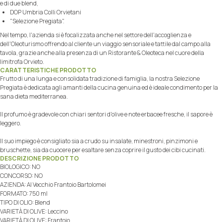
e di due blend,
DOP Umbria Colli Orvietani
"Selezione Pregiata".
Nel tempo, l'azienda si è focalizzata anche nel settore dell'accoglienza e
dell'Oleoturismo offrendo al cliente un viaggio sensoriale e tattile dal campo alla
tavola, grazie anche alla presenza di un Ristorante & Oleoteca nel cuore della
limitrofa Orvieto.
CARATTERISTICHE PRODOTTO
Frutto di una lunga e consolidata tradizione di famiglia, la nostra Selezione
Pregiata è dedicata agli amanti della cucina genuina ed è ideale condimento per la
sana dieta mediterranea.
Il profumo è gradevole con chiari sentori d'olive e note erbacee fresche, il sapore è
leggero.
Il suo impiego è consigliato sia a crudo su insalate, minestroni, pinzimoni e
bruschette, sia da cuocere per esaltare senza coprire il gusto dei cibi cucinati.
DESCRIZIONE PRODOTTO
BIOLOGICO: NO
CONCORSO: NO
AZIENDA: Al Vecchio Frantoio Bartolomei
FORMATO: 750 ml
TIPO DI OLIO: Blend
VARIETÀ DI OLIVE: Leccino
VARIETÀ DI OLIVE: Frantoio