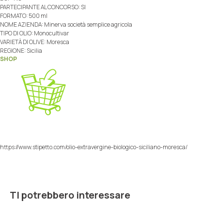
PARTECIPANTE AL CONCORSO: SI
FORMATO: 500 ml
NOME AZIENDA: Minerva società semplice agricola
TIPO DI OLIO: Monocultivar
VARIETÀ DI OLIVE: Moresca
REGIONE: Sicilia
SHOP
https://www.stipetto.com/olio-extravergine-biologico-siciliano-moresca/
TI potrebbero interessare