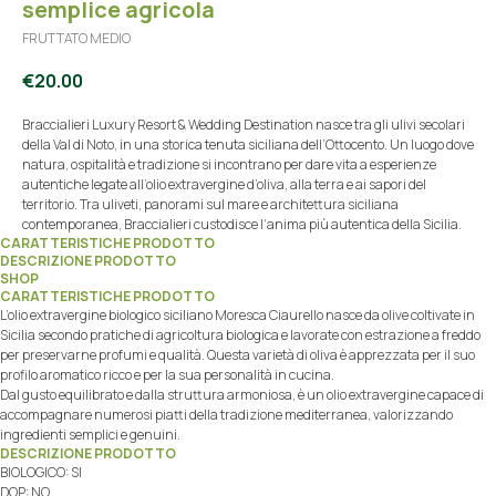
semplice agricola
FRUTTATO MEDIO
€
20.00
Braccialieri Luxury Resort & Wedding Destination nasce tra gli ulivi secolari
della Val di Noto, in una storica tenuta siciliana dell’Ottocento. Un luogo dove
natura, ospitalità e tradizione si incontrano per dare vita a esperienze
autentiche legate all’olio extravergine d’oliva, alla terra e ai sapori del
territorio. Tra uliveti, panorami sul mare e architettura siciliana
contemporanea, Braccialieri custodisce l’anima più autentica della Sicilia.
CARATTERISTICHE PRODOTTO
DESCRIZIONE PRODOTTO
SHOP
CARATTERISTICHE PRODOTTO
L’olio extravergine biologico siciliano Moresca Ciaurello nasce da olive coltivate in
Sicilia secondo pratiche di agricoltura biologica e lavorate con estrazione a freddo
per preservarne profumi e qualità. Questa varietà di oliva è apprezzata per il suo
profilo aromatico ricco e per la sua personalità in cucina.
Dal gusto equilibrato e dalla struttura armoniosa, è un olio extravergine capace di
accompagnare numerosi piatti della tradizione mediterranea, valorizzando
ingredienti semplici e genuini.
DESCRIZIONE PRODOTTO
BIOLOGICO: SI
DOP: NO