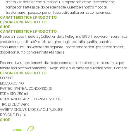
stessa vita dell’Olio che si impone, un sapore schietto e irriverente che
rompe con l’attesa del dolce e del facile. Questo è il nostro modo di
trasformare il passato, per un futuro di qualità senza compromessi.
CARATTERISTICHE PRODOTTO
DESCRIZIONE PRODOTTO
SHOP
CARATTERISTICHE PRODOTTO
Nasce la nuova linea Clay Collection della Pellegrino 1890. I nuovi orci in ceramica
che contengono il tuo Olio extravergine pugliese di alta qualità, buoni da
consumare, belli da vedere e da regalare. Inoltre sono perfetti per essere riciclati,
dopo il consumo, con creatività e fantasia.
Possono diventare elementi di arredo, come lampade, o bottiglie in ceramica per
tenere fiori secchi ornamentali. A ognuno la sua fantasia su come poterli riciclare.
DESCRIZIONE PRODOTTO
DOP: NO
BIOLOGICO: NO
PARTECIPANTE AL CONCORSO: SI
FORMATO: 250 ml
NOME AZIENDA: PELLEGRINO 1890 SRL
TIPO DI OLIO: Blend
VARIETÀ DI OLIVE: MISCELA OLI PUGLIESI
REGIONE: Puglia
SHOP