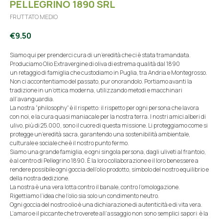
PELLEGRINO 1890 SRL
FRUTTATO MEDIO
€
9.50
Siamo qui per prenderci cura di un’eredità che ci è stata tramandata.
Produciamo Olio Extravergine di oliva di estrema qualità dal 1890
un retaggio di famiglia che custodiamo in Puglia, tra Andria e Montegrosso.
Non ci accontentiamo del passato, pur onorandolo. Portiamo avanti la
tradizione in un’ottica moderna, utilizzando metodi e macchinari
all’avanguardia.
La nostra “philosophy” è il rispetto: il rispetto per ogni persona che lavora
con noi, e la cura quasi maniacale per la nostra terra. I nostri amici alberi di
ulivo, più di 25.000, sono il cuore di questa missione. Li proteggiamo come si
protegge un’eredità sacra, garantendo una sostenibilità ambientale,
culturale e sociale che è il nostro punto fermo.
Siamo una grande famiglia, e ogni singola persona, dagli uliveti al frantoio,
è al centro di Pellegrino 1890. È la loro collaborazione e il loro benessere a
rendere possibile ogni goccia dell’olio prodotto, simbolo del nostro equilibrio e
della nostra dedizione.
La nostra è una vera lotta contro il banale, contro l’omologazione.
Rigettiamo l’idea che l’olio sia solo un condimento neutro.
Ogni goccia del nostro olio è una dichiarazione di autenticità e di vita vera.
L’amaro e il piccante che troverete all’assaggio non sono semplici sapori: è la